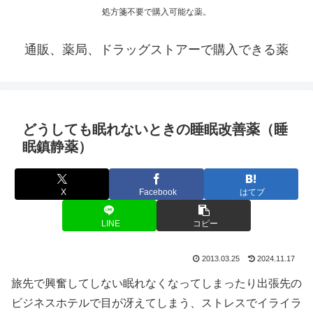
処方箋不要で購入可能な薬。
通販、薬局、ドラッグストアーで購入できる薬
どうしても眠れないときの睡眠改善薬（睡
眠鎮静薬）
X
Facebook
はてブ
LINE
コピー
2013.03.25
2024.11.17
旅先で興奮してしない眠れなくなってしまったり出張先の
ビジネスホテルで目が冴えてしまう、ストレスでイライラ