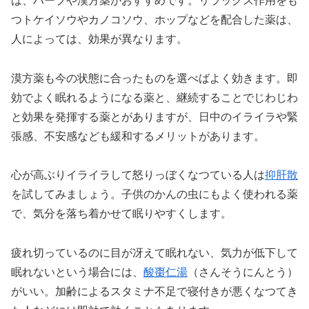
は、ハープや漢方薬がおすすめです。リラックス作用をも
つトケイソウやカノコソウ、ホップなどを配合した薬は、
人によっては、効果が異なります。
漠方薬も今の状態に合ったものを選べばよく効きます。即
効でよく眠れるようになる薬と、継続することでじわじわ
と効果を発揮する薬とがありますが、日中のイライラや緊
張感、不安感なども緩和するメリットがあります。
心が高ぶりイライラして怒りっぼくなつている人は
抑肝散
を試してみましょう。子供のかんの虫にもよく使われる薬
で、気分を落ち着かせて眠りやすくします。
疲れ切っているのに目が冴えて眠れない、気力が低下して
眠れないという場合には、
酸棗仁湯
（さんそうにんとう）
がいい。加齢によるスタミナ不足で寝付きが悪くなつてき