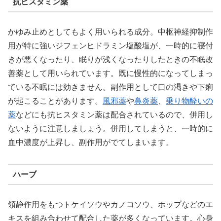
抗ヒスタミン薬
かゆみ止めとしてもよく用いられる成分。中枢神経抑制作
用が特に強いジフェンヒドラミン塩酸塩が、一時的に寝付
きが悪くなったり、眠りが浅くなったりしたときの不眠改
善薬として用いられています。既に慢性的になってしまっ
ている不眠には効きません。副作用として口の渇きや下痢
が起こることがあります。
風邪薬
や
鼻炎薬
、
乗り物酔いの
薬
などにも抗ヒスタミン薬は配合されているので、併用し
ないように注意しましょう。併用してしまうと、一時的に
血中濃度が上昇し、副作用がでてしまいます。
ハーブ
領静作用をもつトケイソウやカノコソウ、ホップなどのエ
キスを組み合わせて配合した薬が多くなっています。心身