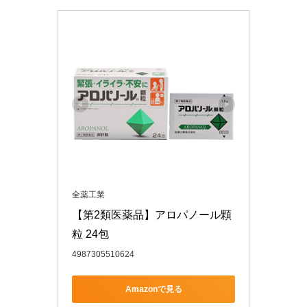
全薬工業
【第2類医薬品】アロパノール顆
粒 24包
4987305510624
Amazonで見る