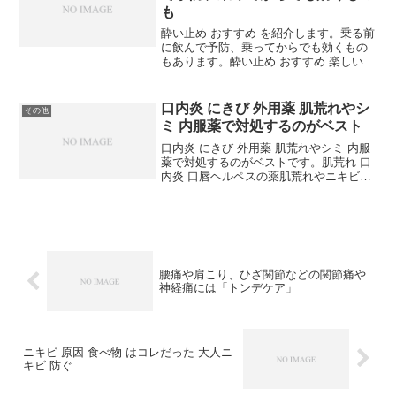
も
酔い止め おすすめ を紹介します。乗る前
に飲んで予防、乗ってからでも効くもの
もあります。酔い止め おすすめ 楽しいお
でかけや遠出の強い味方乗り物酔いは子
供だけでなく、前日の睡眠不足などで自
律神経のバランスがくずれやすくなって
口内炎 にきび 外用薬 肌荒れやシ
その他
いるときは大人で...
ミ 内服薬で対処するのがベスト
口内炎 にきび 外用薬 肌荒れやシミ 内服
薬で対処するのがベストです。肌荒れ 口
内炎 口唇ヘルペスの薬肌荒れやニキビな
どの肌トラブルや、口内炎に効く薬は、
外用薬と内服薬の2種類があります。使い
方を判断する際には、外用薬は患部が小
さいときに使...
腰痛や肩こり、ひざ関節などの関節痛や
神経痛には「トンデケア」
ニキビ 原因 食べ物 はコレだった 大人ニ
キビ 防ぐ