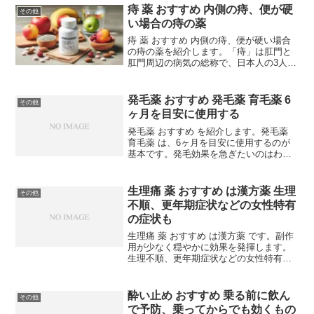
存在していますが、バランスが崩れると
痔 薬 おすすめ 内側の痔、便が硬
その他
感染症を引き起こしま...
い場合の痔の薬
痔 薬 おすすめ 内側の痔、便が硬い場合
の痔の薬を紹介します。「痔」は肛門と
肛門周辺の病気の総称で、日本人の3人に
1人は痔にかかっているといわれていま
す。日本人の半数以上が患っているとい
うデータもあります。痔 薬 おすすめ 内
発毛薬 おすすめ 発毛薬 育毛薬 6
その他
側の痔には注入...
ヶ月を目安に使用する
発毛薬 おすすめ を紹介します。発毛薬
育毛薬 は、6ヶ月を目安に使用するのが
基本です。発毛効果を急ぎたいのはわか
りますが、6ヶ月は使用してみないと本当
に効果があるのかがわかりません。薄毛
の悩みは尽きない 発毛薬 おすすめ薄毛や
生理痛 薬 おすすめ は漢方薬 生理
その他
脱毛を改善す...
不順、更年期症状などの女性特有
の症状も
生理痛 薬 おすすめ は漢方薬 です。副作
用が少なく穏やかに効果を発揮します。
生理不順、更年期症状などの女性特有の
症状にも漢方薬は適しています。生理痛
おすすめ 漢方薬 1つの薬で複数症状を改
善する月経前のイライラや冷え、更年期
酔い止め おすすめ 乗る前に飲ん
その他
の不調など女...
で予防、乗ってからでも効くもの