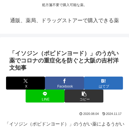
処方箋不要で購入可能な薬。
通販、薬局、ドラッグストアーで購入できる薬
「イソジン（ポビドンヨード）」のうがい
薬でコロナの重症化を防ぐと大阪の吉村洋
文知事
X
Facebook
はてブ
LINE
コピー
2020.08.04
2024.11.17
「イソジン（ポビドンヨード）」のうがい薬によるうがい