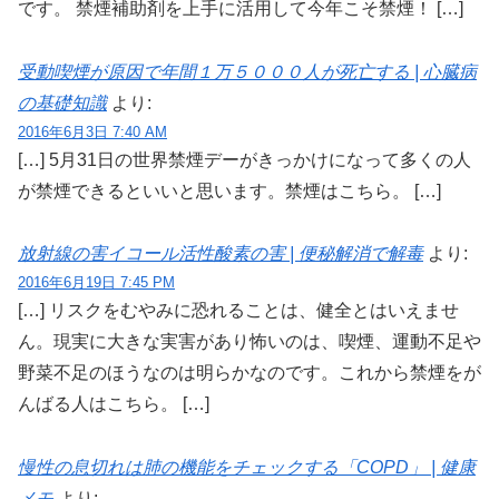
です。 禁煙補助剤を上手に活用して今年こそ禁煙！ […]
受動喫煙が原因で年間１万５０００人が死亡する | 心臓病
の基礎知識
より:
2016年6月3日 7:40 AM
[…] 5月31日の世界禁煙デーがきっかけになって多くの人
が禁煙できるといいと思います。禁煙はこちら。 […]
放射線の害イコール活性酸素の害 | 便秘解消で解毒
より:
2016年6月19日 7:45 PM
[…] リスクをむやみに恐れることは、健全とはいえませ
ん。現実に大きな実害があり怖いのは、喫煙、運動不足や
野菜不足のほうなのは明らかなのです。これから禁煙をが
んばる人はこちら。 […]
慢性の息切れは肺の機能をチェックする「COPD」 | 健康
メモ
より: