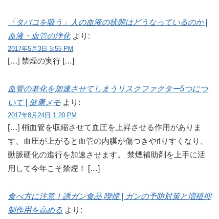
「タバコを吸う」人の血液の状態はどうなっているのか |
血液・血管の浄化
より:
2017年5月3日 5:55 PM
[…] 禁煙の実行 […]
血管の老化を加速させてしまうリスクファクター5つにつ
いて | 健康メモ
より:
2017年8月24日 1:20 PM
[…] 梢血管を収縮させて血圧を上昇させる作用がありま
す。血圧が上がると血管の内膜が傷つきやrlりすくなり、
動脈硬化の進行を加速させます。 禁煙補助剤を上手に活
用して今年こそ禁煙！ […]
食べ方に注意！誘ガン食品 喫煙 | ガンの予防対策と増殖抑
制作用を高める
より: