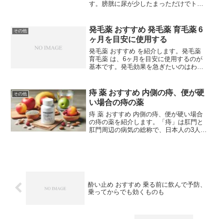
す。膀胱に尿が少したまっただけでトイ
レに行きたくなるなら、医療用医薬品か
らスイッチされたフラボキサート塩酸塩
を配合した女性専用薬がおすすめです。
発毛薬 おすすめ 発毛薬 育毛薬 6
その他
頻尿は年齢による老化...
ヶ月を目安に使用する
発毛薬 おすすめ を紹介します。発毛薬
育毛薬 は、6ヶ月を目安に使用するのが
基本です。発毛効果を急ぎたいのはわか
りますが、6ヶ月は使用してみないと本当
に効果があるのかがわかりません。薄毛
の悩みは尽きない 発毛薬 おすすめ薄毛や
痔 薬 おすすめ 内側の痔、便が硬
その他
脱毛を改善す...
い場合の痔の薬
痔 薬 おすすめ 内側の痔、便が硬い場合
の痔の薬を紹介します。「痔」は肛門と
肛門周辺の病気の総称で、日本人の3人に
1人は痔にかかっているといわれていま
す。日本人の半数以上が患っているとい
うデータもあります。痔 薬 おすすめ 内
側の痔には注入...
酔い止め おすすめ 乗る前に飲んで予防、
乗ってからでも効くものも