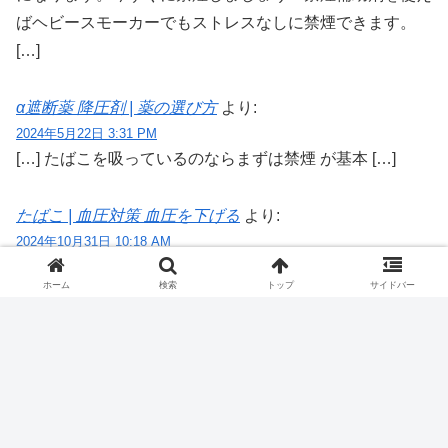
ばヘビースモーカーでもストレスなしに禁煙できます。
[…]
α遮断薬 降圧剤 | 薬の選び方
より:
2024年5月22日 3:31 PM
[…] たばこを吸っているのならまずは禁煙 が基本 […]
たばこ | 血圧対策 血圧を下げる
より:
2024年10月31日 10:18 AM
[…] 禁煙補助剤を上手に活用して今年こそ禁煙！ […]
ホーム
検索
トップ
サイドバー
ホーム
その他