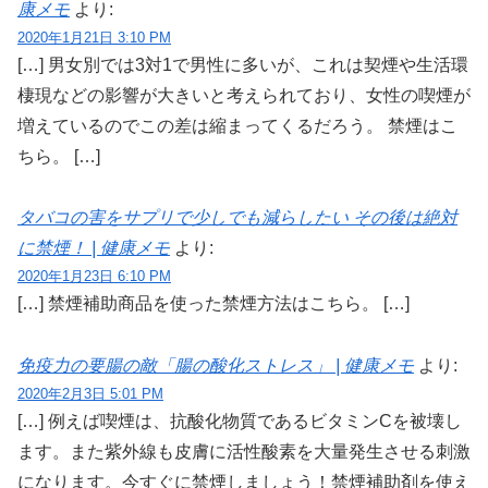
康メモ
より:
2020年1月21日 3:10 PM
[…] 男女別では3対1で男性に多いが、これは契煙や生活環
棲現などの影響が大きいと考えられており、女性の喫煙が
増えているのでこの差は縮まってくるだろう。 禁煙はこ
ちら。 […]
タバコの害をサプリで少しでも減らしたい その後は絶対
に禁煙！ | 健康メモ
より:
2020年1月23日 6:10 PM
[…] 禁煙補助商品を使った禁煙方法はこちら。 […]
免疫力の要腸の敵「腸の酸化ストレス」 | 健康メモ
より:
2020年2月3日 5:01 PM
[…] 例えば喫煙は、抗酸化物質であるビタミンCを被壊し
ます。また紫外線も皮膚に活性酸素を大量発生させる刺激
になります。今すぐに禁煙しましょう！禁煙補助剤を使え