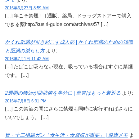
2016年6月27日 8:59 AM
[…] 年こそ禁煙！ | 通販、薬局、ドラッグストアーで購入
できる薬http://kusiri-guide.com/archives/57 […]
かくれ肥満が引き起こす成人病 | かくれ肥満のための知識
と肥満の減らし方
より:
2016年7月1日 11:42 AM
[…] たばこは吸わない現在、吸っている場合はすぐに禁煙
です。 […]
2週間の禁酒が脂肪値を半分に | 血管はもっと若返る
より:
2016年7月8日 6:31 PM
[…] この禁酒の間にさらに禁煙も同時に実行すればさらに
いいでしょう。 […]
胃・十二指腸ガン「食生活・食習慣が重要」 | 健康メモ
よ