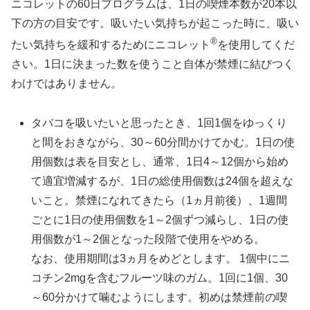
ニコレットの60日プログラムは、1日の喫煙本数が20本以
下の方の目安です。吸いたい気持ちが起こった時に、吸い
®
たい気持ちを緩和するためにニコレット
を使用してくだ
さい。1日に決まった数を使うこと自体が禁煙に結びつく
わけではありません。
タバコを吸いたいと思ったとき、1回1個をゆっくり
と間をおきながら、30～60分間かけてかむ。1日の使
用個数は表を目安とし、通常、1日4～12個から始め
て適宜増減するが、1日の総使用個数は24個を超えな
いこと。禁煙になれてきたら（1ヵ月前後）、1週間
ごとに1日の使用個数を1～2個ずつ減らし、1日の使
用個数が1～2個となった段階で使用をやめる。
なお、使用期間は3ヵ月をめどとします。 1個中にニ
コチン2mgを含むフルーツ味のガム。1回に1個、30
～60分かけて噛むようにします。初めは禁煙前の喫