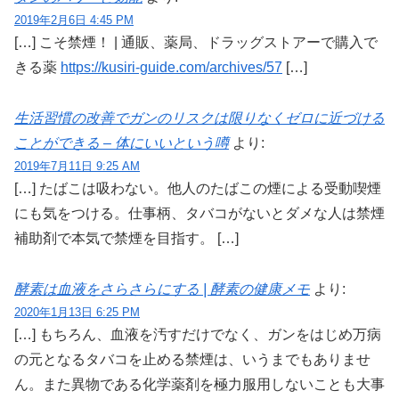
2019年2月6日 4:45 PM
[…] こそ禁煙！ | 通販、薬局、ドラッグストアーで購入で
きる薬
https://kusiri-guide.com/archives/57
[…]
生活習慣の改善でガンのリスクは限りなくゼロに近づける
ことができる – 体にいいという噂
より:
2019年7月11日 9:25 AM
[…] たばこは吸わない。他人のたばこの煙による受動喫煙
にも気をつける。仕事柄、タバコがないとダメな人は禁煙
補助剤で本気で禁煙を目指す。 […]
酵素は血液をさらさらにする | 酵素の健康メモ
より:
2020年1月13日 6:25 PM
[…] もちろん、血液を汚すだけでなく、ガンをはじめ万病
の元となるタバコを止める禁煙は、いうまでもありませ
ん。また異物である化学薬剤を極力服用しないことも大事