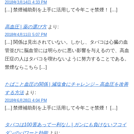
2018年3月14日 4:33 PM
[…] 禁煙補助剤を上手に活用して今年こそ禁煙！ […]
高血圧 | 薬の選び方
より:
2018年4月11日 5:07 PM
[…] 関係は見出されていない。しかし、タバコは心臓の血
管並びに脳血管には明らかに悪い影響を与えるので、高血
圧症の人はタバコを喫わないように努力することである。
禁煙ならこちら […]
たばこと血圧の関係 | 減塩食にチャレンジ – 高血圧を改善
する方法
より:
2018年6月28日 4:04 PM
[…] 禁煙補助剤を上手に活用して今年こそ禁煙！ […]
タバコは100害あって一利なし | ガンにも負けないフコイ
ダンのパワーと効能
より: