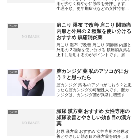
用が少なく穏やかに効果を発揮します。
生理不順、更年期症状などの女性特有の
症状にも漢方薬は適しています。生理痛
おすすめ 漢方薬 1つの薬で複数症状を改
善する月経前のイライラや冷え、更年期
肩こり 湿布 で改善 肩こり 関節痛
その他
の不調など女...
内服と外用の 2 種類を使い分ける
おすすめ 鎮痛消炎薬
肩こり 湿布 で改善 肩こり 関節痛 内服と
外用の 2 種類を使い分ける 鎮痛消炎薬を
上手に活用するのがポイントです。肩こ
りや関節の痛みをケアするOTCには、貼
り薬（外用薬）と内服薬の2種類がありま
す。外用薬は凝りや痛みのある患部を直
膣カンジダ 薬 私のアソコがにお
その他
接、ケ...
う？と思ったら
膣カンジダ 薬 私のアソコがにおう？と思
ったら膣カンジダの可能性大です。膣カ
ンジダは、カンジダ菌が異常に増殖する
ことで引き起こされる真菌感染症です。
この菌は通常、少量なら健康な膣内にも
存在していますが、バランスが崩れると
頻尿 漢方薬 おすすめ 女性専用の
その他
感染症を引き起こしま...
頻尿改善とやさしい効き目の漢方
薬
頻尿 漢方薬 おすすめ 女性専用の頻尿改
善とやさしい効き目の漢方薬を紹介しま