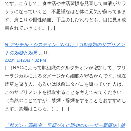
です。こうして、食生活や生活習慣を見直して血液がサラ
サラになっていくと、不思議なはど体に元気が蘇ってきま
す。肩こりや慢性頭痛、手足のしびれなども、目に見え改
善されていきます。 […]
N-アセチル・システイン（NAC） | 100種類のサプリメン
トの効能と効果
より:
2020年1月20日 4:32 PM
[…] NACによって肺組織のグルタチオンが増加して、フリ
ーラジカルによるダメージから細胞を守るからです。現在
煙草を吸う人、あるいは以前にタバコを吸っていた人は、
このサプリメントを摂取することを考えてみてください
（当然のことですが、禁煙・辞煙をすることもおすすめし
ます。禁煙はこちら。）。 […]
「肺ガン」高齢者、早期がんに即効のレーザー新療法 | 健