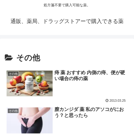
処方箋不要で購入可能な薬。
通販、薬局、ドラッグストアーで購入できる薬
その他
痔 薬 おすすめ 内側の痔、便が硬
その他
い場合の痔の薬
2013.03.25
膣カンジダ 薬 私のアソコがにお
その他
う？と思ったら