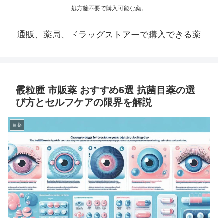
処方箋不要で購入可能な薬。
通販、薬局、ドラッグストアーで購入できる薬
霰粒腫 市販薬 おすすめ5選 抗菌目薬の選
び方とセルフケアの限界を解説
目薬