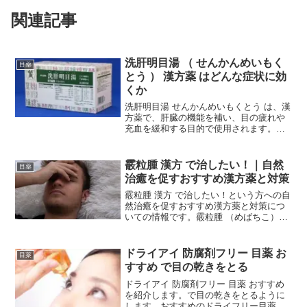
関連記事
洗肝明目湯 （ せんかんめいもく
目薬
とう ） 漢方薬 はどんな症状に効
くか
洗肝明目湯 せんかんめいもくとう は、漢
方薬で、肝臓の機能を補い、目の疲れや
充血を緩和する目的で使用されます。肝
臓が衰弱している場合に現れる目の症状
や不調を改善するために使われます。具
体的には、目の充血、目のかすみ、視力
霰粒腫 漢方 で治したい！｜自然
目薬
の低下、目の疲れや眼...
治癒を促すおすすめ漢方薬と対策
霰粒腫 漢方 で治したい！という方への自
然治癒を促すおすすめ漢方薬と対策につ
いての情報です。霰粒腫 （めばちこ）
は、まぶたやまつ毛の周囲にできる小さ
なしこりで、軽度の炎症が原因で発生し
ます。比較的よく見られる症状で、通常
ドライアイ 防腐剤フリー 目薬 お
目薬
は自然に治ることが...
すすめ で目の乾きをとる
ドライアイ 防腐剤フリー 目薬 おすすめ
を紹介します。で目の乾きをとるように
します。おすすめのドライフリー目薬を