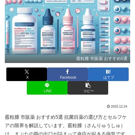
霰粒腫 市販薬 おすすめ5選
X
Facebook
はてブ
LINE
コピー
2025.12.24
霰粒腫 市販薬 おすすめ5選 抗菌目薬の選び方とセルフケ
アの限界を解説しています。霰粒腫（さんりゅうしゅ）
は、まぶたの脂の出口が詰まって炎症が起きる病気です。