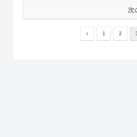
次
前
1
2
へ