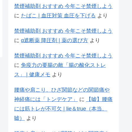
禁煙補助剤 おすすめ 今年こそ禁煙しよう
に
たばこ | 血圧対策 血圧を下げる
より
禁煙補助剤 おすすめ 今年こそ禁煙しよう
に
α遮断薬 降圧剤 | 薬の選び方
より
禁煙補助剤 おすすめ 今年こそ禁煙しよう
に
免疫力の要腸の敵「腸の酸化ストレ
ス」 | 健康メモ
より
腰痛や肩こり、ひざ関節などの関節痛や
神経痛には「トンデケア」
に
【嘘】腰痛
には筋トレが不可欠 | lie＆true（本当、
嘘）
より