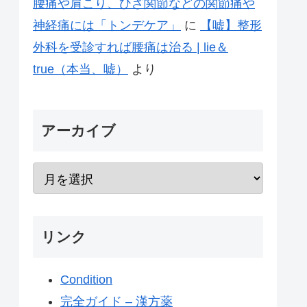
腰痛や肩こり、ひざ関節などの関節痛や
神経痛には「トンデケア」
に
【嘘】整形
外科を受診すれば腰痛は治る | lie＆
true（本当、嘘）
より
アーカイブ
リンク
Condition
完全ガイド – 漢方薬