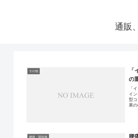
通販
「
その他
の
「イ
イン
型コ
果の
腰
腰痛・関節痛