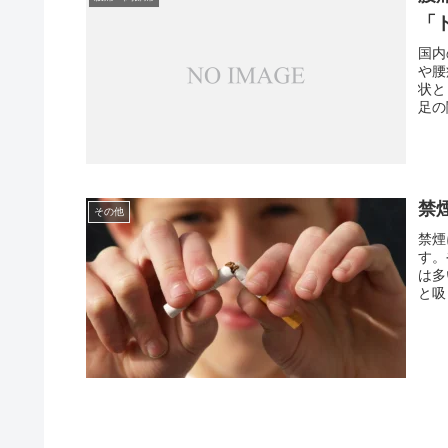
「
国内
や腰
状と
足の
禁
その他
禁煙
す。
は多
と吸