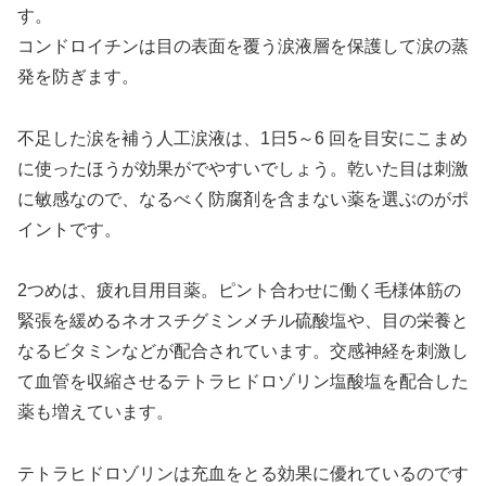
す。
コンドロイチンは目の表面を覆う涙液層を保護して涙の蒸
発を防ぎます。
不足した涙を補う人工涙液は、1日5～6 回を目安にこまめ
に使ったほうが効果がでやすいでしょう。乾いた目は刺激
に敏感なので、なるべく防腐剤を含まない薬を選ぶのがポ
イントです。
2つめは、疲れ目用目薬。ピント合わせに働く毛様体筋の
緊張を緩めるネオスチグミンメチル硫酸塩や、目の栄養と
なるビタミンなどが配合されています。交感神経を刺激し
て血管を収縮させるテトラヒドロゾリン塩酸塩を配合した
薬も増えています。
テトラヒドロゾリンは充血をとる効果に優れているのです