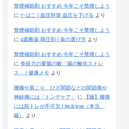
禁煙補助剤 おすすめ 今年こそ禁煙しよう
に
たばこ | 血圧対策 血圧を下げる
より
禁煙補助剤 おすすめ 今年こそ禁煙しよう
に
α遮断薬 降圧剤 | 薬の選び方
より
禁煙補助剤 おすすめ 今年こそ禁煙しよう
に
免疫力の要腸の敵「腸の酸化ストレ
ス」 | 健康メモ
より
腰痛や肩こり、ひざ関節などの関節痛や
神経痛には「トンデケア」
に
【嘘】腰痛
には筋トレが不可欠 | lie＆true（本当、
嘘）
より