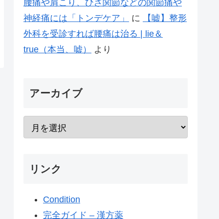
腰痛や肩こり、ひざ関節などの関節痛や
神経痛には「トンデケア」
に
【嘘】整形
外科を受診すれば腰痛は治る | lie＆
true（本当、嘘）
より
アーカイブ
リンク
Condition
完全ガイド – 漢方薬